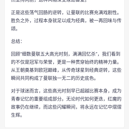
正是这些荡气回肠的逆转，让曼联的比赛充满戏剧性。
胜负之外，过程本身就足以成为经典，被一再回味与传
颂。
总结：
回顾“细数曼联五大高光时刻，满满回忆杀”，我们看到
的不仅是冠军与荣誉，更是一种贯穿始终的精神力量。
从王朝奠基到欧冠巅峰，从传奇球星到经典逆转，这些
瞬间共同构成了曼联独一无二的历史底色。
对于球迷而言，这些高光时刻早已超越比赛本身，成为
青春记忆的重要组成部分。无论时代如何更迭，红魔的
故事仍在继续，而这些闪耀瞬间，将永远在记忆中熠熠
生辉。