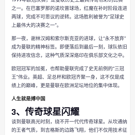
之一。在巴塞罗那的诺坎普球场，红魔在补时阶段连进
两球，完成不可思议的逆转。这场胜利被誉为“足球史
上最伟大的决赛之一”。
那一夜，谢林汉姆和索尔斯克亚的进球，让“永不放弃”
成为曼联的精神标签。即便落后到最后一刻，球队依旧
保持进攻信念，这种气质深深烙印在俱乐部文化之中。
欧冠冠军的加冕，也帮助曼联完成了史无前例的“三冠
王”伟业。英超、足总杯和欧冠齐聚一身，这不仅是成
绩上的巅峰，更是曼联在欧洲足坛地位的集中体现。
人生就是搏中国
3、传奇球星闪耀
谈到曼联高光时刻，绕不开一代代传奇球星。从坎通纳
的王者气质，到吉格斯的边路飞翔，他们不仅用技术征