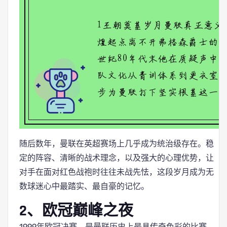
随后数年，曼联在英超赛场上几乎成为统治级存在。稳
定的阵容、清晰的战术理念，以及强大的心理优势，让
对手在面对红色战袍时往往未战先怯，这段岁月成为无
数球迷心中最踏实、最自豪的记忆。
2、欧冠巅峰之夜
1999年欧冠决赛，是曼联历史上最具传奇色彩的比赛