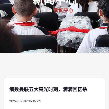
新闻中心
首页
新闻中心
细数曼联五大高光时刻，满满回忆杀
2026-02-09 16:15:26