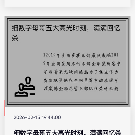
2026-02-15 19:44:00
细数字母哥五大高光时刻，满满回忆杀