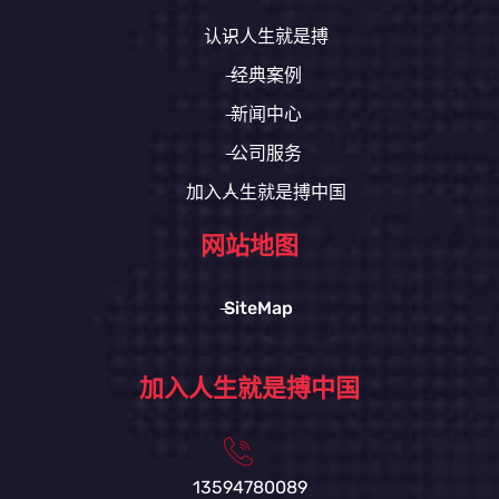
认识人生就是搏
经典案例
新闻中心
公司服务
加入人生就是搏中国
网站地图
SiteMap
加入人生就是搏中国
13594780089