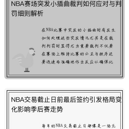
NBA赛场突发小插曲裁判如
何应对与判罚细则解析
NBA交易截止日前最后签约