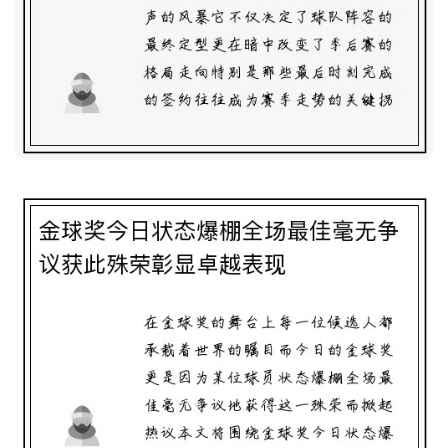
引发格局变化影响季后赛
走势
金球奖今日状态爆棚全场
最佳毫无争议获此殊荣彰
显卓越表现