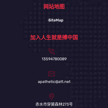
网站地图
SiteMap
加入人生就是搏中国
13594780089
apathetic@att.net
赤水市穿舅森林273号