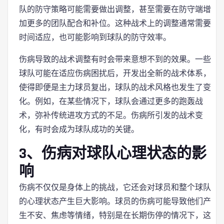
队的防守策略可能需要做出调整，甚至需要在防守端增
加更多的团队配合和补位。这种战术上的调整通常需要
时间适应，也可能影响到球队的防守效率。
伤病导致的战术调整有时会带来意想不到的效果。一些
球队可能在适应伤病困扰后，开发出全新的战术体系，
使得即便是主力球员复出，球队的战术风格也发生了变
化。例如，在某些情况下，球队会通过更多的跑轰战
术，弥补传统进攻方式的不足。伤病所引发的战术变
化，有时会成为球队成功的关键。
3、伤病对球队心理状态的影
响
伤病不仅仅是身体上的挑战，它还会对球员和整个球队
的心理状态产生巨大影响。球员的伤病可能导致他们产
生不安、焦虑等情绪，特别是在长期伤停的情况下，这