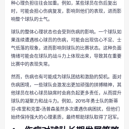
种心理负担往往会加重。例如，某些球员在伤后复出
时，可能会担心伤病复发，影响到他们的表现，进而影
响整个球队的士气。
球队的整体心理状态也会受到伤病的影响。一个球队如
果连续遭遇核心球员的伤病，可能会出现信心不足、士
气低落的现象，进而影响到球队的比赛状态。这种负面
情绪可能会在球队的战斗力上体现出来，导致其在重要
比赛中的表现失常。
然而，伤病也有可能成为球队团结和激励的契机。面对
伤病困境，一些球队会激发出更加顽强的拼搏精神，其
他球员在核心球员缺席时会肩负起更多责任，从而提升
球队的凝聚力和战斗力。例如，2015年勇士队的斯蒂
芬·库里和克雷·汤普森虽然多次遭遇伤病困扰，但他们
始终保持强大的心理素质，最终帮助球队取得了冠军。