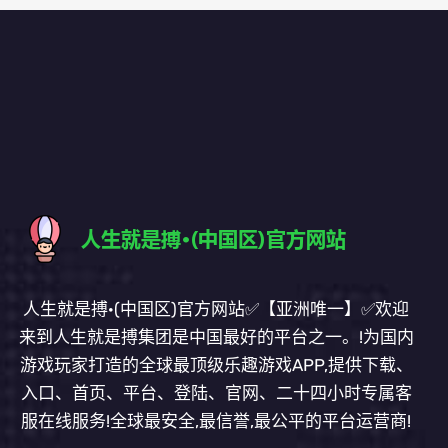
人生就是搏·(中国区)官方网站✅【亚洲唯一】✅欢迎
来到人生就是搏集团是中国最好的平台之一。!为国内
游戏玩家打造的全球最顶级乐趣游戏APP,提供下载、
入口、首页、平台、登陆、官网、二十四小时专属客
服在线服务!全球最安全,最信誉,最公平的平台运营商!