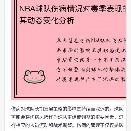
伤病对球队长期发展策略的影响是持续而深远的。球队
可能会将伤病风险作为球队重建或调整的重要因素，进
行相应的人员流动和战术调整。伤病的管理不仅仅是医