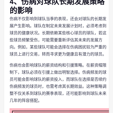
4、伤病对球队长期发展策略
的影响
伤病不仅影响到球队当季的表现，还会对球队的长期发
展产生影响。球队在制定未来发展计划时，必须考虑到
球员的健康状况。长期依赖某些核心球员的球队，若这
些球员频繁受伤，可能需要重新评估其未来的发展方
向。例如，某些球队可能会选择在伤病困扰较为严重的
球员上进行交易，转而寻求更为健康且有潜力的球员。
伤病也会影响球队的薪资结构和引援策略。在薪资帽限
制下，球队必须在引援上做出明智选择。伤病频发的球
员可能会影响球队的薪资投入，而球队在选择是否续约
伤病频发的球员时，也需考虑其长期效益。这种策略调
整不仅关系到球队的赛季表现，还可能影响到球队未来
几年的阵容搭配。