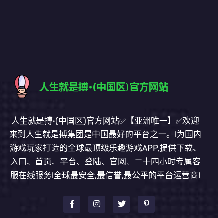
人生就是搏·(中国区)官方网站✅【亚洲唯一】✅欢迎
来到人生就是搏集团是中国最好的平台之一。!为国内
游戏玩家打造的全球最顶级乐趣游戏APP,提供下载、
入口、首页、平台、登陆、官网、二十四小时专属客
服在线服务!全球最安全,最信誉,最公平的平台运营商!