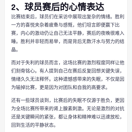
2、球员赛后的心情表达
比赛结束后，球员们在采访中展现出复杂的情绪。胜利
一方的喜悦夹杂着疲惫与感慨，他们坦言即便赢下比
赛，内心的激动仍让自己无法平静，赛后的夜晚很难入
睡。胜利并非轻而易举，而是背后无数汗水与努力的结
晶。
而对于失利的球员而言，这场比赛的激烈程度同样让他
们刻骨铭心。有人提到自己在赛后反复回想关键失误，
情绪久久无法释怀。这种遗憾感带来的失眠，不仅是因
为输掉比赛，更是因为对团队和自我的高要求。
还有一些球员谈到，比赛后的失眠不仅源于胜负，更因
为全场比赛所带来的肾上腺素刺激。无论是激烈的对抗
还是关键瞬间的紧张，都让身体和精神难以迅速放松，
回到生活的平静状态。