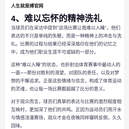
人生就是搏官网
4、难以忘怀的精神洗礼
当球员们在采访中提到“这场比赛让我难以入睡”，他们
表达的不只是单纯的失眠，而是一种精神上的冲击与洗
礼。比赛的过程与结果已经深深烙印在他们的记忆之
中，成为他们职业生涯不可或缺的一部分。
这种“难以入睡”的状态，也折射出体育赛事中最动人的
一面——那份对胜利的渴望，对团队的责任，以及对梦
想的不懈追求。正是这些情绪与信念，构成了体育运动
的灵魂，也让每一场比赛都超越了比分的意义。
对于观众而言，球员们真挚的表达与比赛的激烈程度相
互映衬，更加深了他们的共鸣。正因为运动员们用汗水
与情感浇灌赛场，观众才会在夜晚同样辗转反侧，久久
回味。