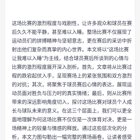
这场比赛的激烈程度与戏剧性，让许多观众和球员在赛
后久久不能平静，甚至难以入睡。整场比赛不仅展现了
运动员们的拼搏精神与坚韧意志，更在赛后的采访中折
射出他们复杂而真挚的内心世界。本文将以“这场比赛
让我难以入睡”为主线，结合球员赛后所谈到的心情与
比赛的激烈程度展开深入剖析。首先，文章将从比赛过
程的跌宕起伏入手，呈现赛场上的紧张氛围和双方激烈
的对抗；其次，将聚焦于球员赛后心情的表达，展现运
动员面对胜负与压力时的真实情绪；最后，则从比赛所
带来的深远影响角度切入，探讨这场比赛对球员个人成
长与球队未来的意义。在这三个层面上，我们可以更全
面地理解为何这场比赛不仅仅是一次体育对决，更是一
场精神上的较量与情感的释放。通过这些层次化的分
析，本文力图勾勒出一幅完整的赛场画卷，让读者感受