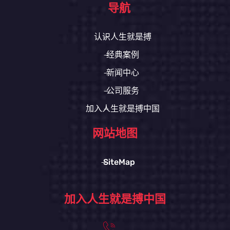
导航
认识人生就是搏
经典案例
新闻中心
公司服务
加入人生就是搏中国
网站地图
SiteMap
加入人生就是搏中国