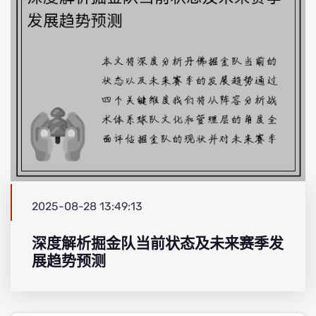
2025-08-28 13:49:13
深度解析掘金队当前状态及未来赛季发
展趋势预测