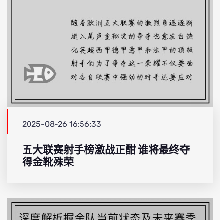
2025-08-26 16:56:33
五大联赛射手榜激战正酣 谁将最终夺
得金靴殊荣