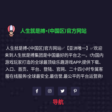
人生就是搏·(中国区)官方网站✅【亚洲唯一】✅欢迎
来到人生就是搏集团是中国最好的平台之一。!为国内
游戏玩家打造的全球最顶级乐趣游戏APP,提供下载、
入口、首页、平台、登陆、官网、二十四小时专属客
服在线服务!全球最安全,最信誉,最公平的平台运营商!
导航