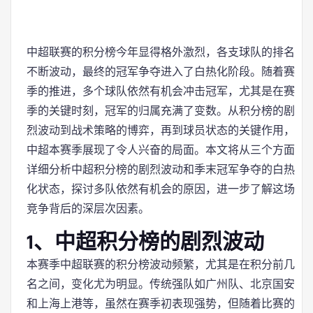
中超联赛的积分榜今年显得格外激烈，各支球队的排名
不断波动，最终的冠军争夺进入了白热化阶段。随着赛
季的推进，多个球队依然有机会冲击冠军，尤其是在赛
季的关键时刻，冠军的归属充满了变数。从积分榜的剧
烈波动到战术策略的博弈，再到球员状态的关键作用，
中超本赛季展现了令人兴奋的局面。本文将从三个方面
详细分析中超积分榜的剧烈波动和季末冠军争夺的白热
化状态，探讨多队依然有机会的原因，进一步了解这场
竞争背后的深层次因素。
1、中超积分榜的剧烈波动
本赛季中超联赛的积分榜波动频繁，尤其是在积分前几
名之间，变化尤为明显。传统强队如广州队、北京国安
和上海上港等，虽然在赛季初表现强势，但随着比赛的