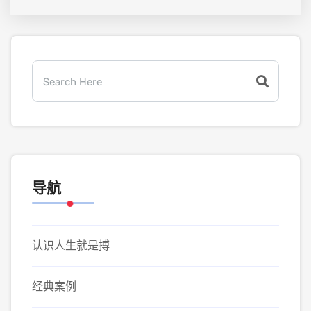
导航
认识人生就是搏
经典案例