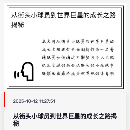
2025-10-12 11:27:51
从街头小球员到世界巨星的成长之路揭
秘